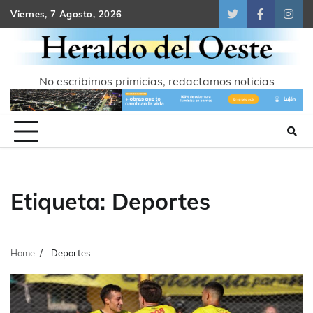
Skip
Viernes, 7 Agosto, 2026
Twitter
Facebook
Inst
to
content
No escribimos primicias, redactamos noticias
Etiqueta:
Deportes
Home
Deportes