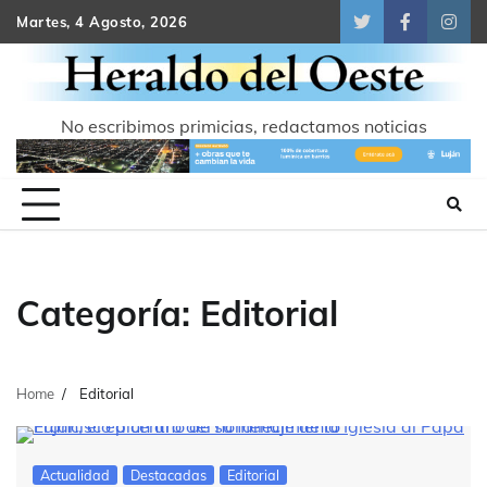
Skip
Martes, 4 Agosto, 2026
Twitter
Facebook
Inst
to
content
No escribimos primicias, redactamos noticias
Categoría:
Editorial
Home
Editorial
Actualidad
Destacadas
Editorial