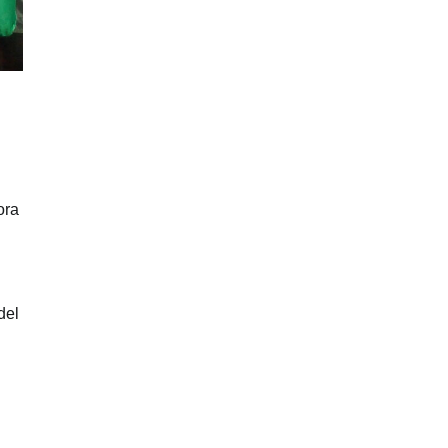
ora
del