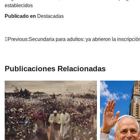
establecidos
Publicado en
Destacadas
Navegación
Previous:
Secundaria para adultos: ya abrieron la inscripció
de
entradas
Publicaciones Relacionadas