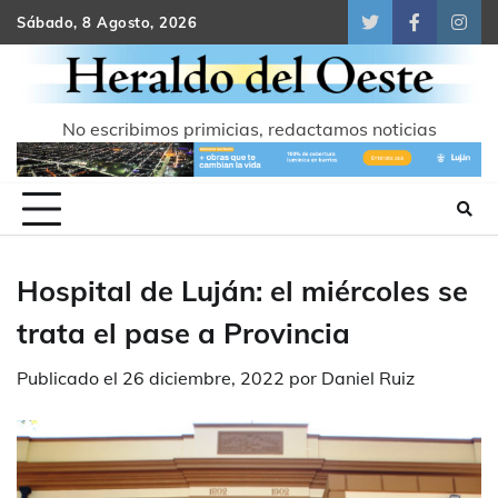
Skip
Sábado, 8 Agosto, 2026
Twitter
Facebook
Inst
to
content
No escribimos primicias, redactamos noticias
Hospital de Luján: el miércoles se
trata el pase a Provincia
Publicado el
26 diciembre, 2022
por
Daniel Ruiz