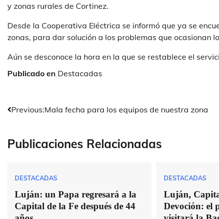
y zonas rurales de Cortinez.
Desde la Cooperativa Eléctrica se informó que ya se encue
zonas, para dar solución a los problemas que ocasionan lo
Aún se desconoce la hora en la que se restablece el servic
Publicado en
Destacadas
Navegación
Previous:
Mala fecha para los equipos de nuestra zona
de
Publicaciones Relacionadas
entradas
DESTACADAS
DESTACADAS
Luján: un Papa regresará a la
Luján, Capital
Capital de la Fe después de 44
Devoción: el
años
visitará la Bas