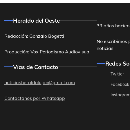
Heraldo del Oeste
39 años hacien
Redacción: Gonzalo Bogetti
No escribimos 
noticias
Producción: Vox Periodismo Audiovisual
Redes So
Vías de Contacto
Twitter
noticiasheraldolujan@gmail.com
Facebook
Instagra
Contactanos por Whatsapp
Destacadas
General Ro
acceso a la 
Redacción
5