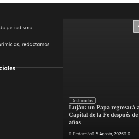
do periodismo
primicias, redactamos
ciales
Destacadas
m
Luján: un Papa regresará a
dríguez mejoró el
Capital de la Fe después de
Escuela N.° 4
años
 Agosto, 2026
0
Redacción
5 Agosto, 2026
0