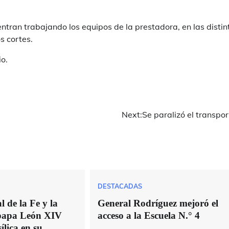
ntran trabajando los equipos de la prestadora, en las distin
s cortes.
io.
Next:
Se paralizó el transpo
DESTACADAS
 de la Fe y la
General Rodríguez mejoró el
 papa León XIV
acceso a la Escuela N.° 4
ílica en su