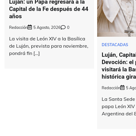
Luján: un Papa regresará a la
Capital de la Fe después de 44
años
Redacción
5 Agosto, 2026
0
La visita de León XIV a la Basílica
DESTACADAS
de Luján, prevista para noviembre,
pondrá fin […]
Luján, Capital
Devoción: el
visitará la Ba
histórica gir
Redacción
5 Ago
La Santa Sede 
papa León XIV v
Argentina del 8