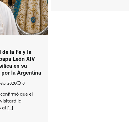
 de la Fe y la
 papa León XIV
sílica en su
a por la Argentina
sto, 2026
0
confirmó que el
isitará la
 al […]