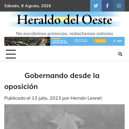
Skip
Sábado, 8 Agosto, 2026
Twitter
Facebook
Inst
to
content
No escribimos primicias, redactamos noticias
Gobernando desde la
oposición
Publicado el
13 julio, 2023
por
Hernán Leonel