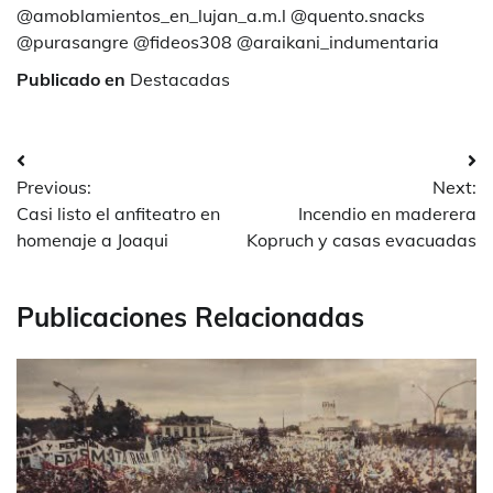
@amoblamientos_en_lujan_a.m.l @quento.snacks
@purasangre @fideos308 @araikani_indumentaria
Publicado en
Destacadas
Navegación
Previous:
Next:
de
Casi listo el anfiteatro en
Incendio en maderera
entradas
homenaje a Joaqui
Kopruch y casas evacuadas
Publicaciones Relacionadas