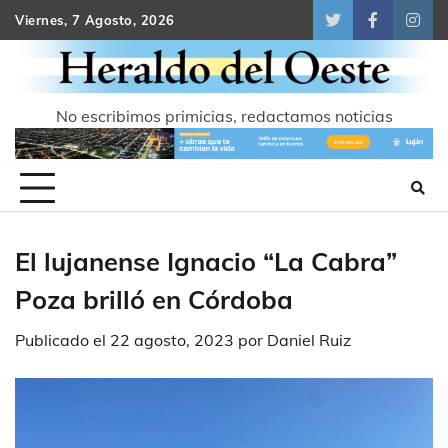
Skip
Viernes, 7 Agosto, 2026
Twitter
Facebook
Inst
to
content
No escribimos primicias, redactamos noticias
El lujanense Ignacio “La Cabra”
Poza brilló en Córdoba
Publicado el
22 agosto, 2023
por
Daniel Ruiz