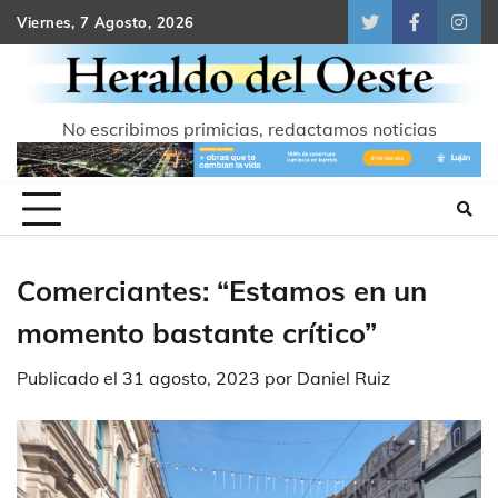
Skip
Viernes, 7 Agosto, 2026
Twitter
Facebook
Inst
to
content
No escribimos primicias, redactamos noticias
Comerciantes: “Estamos en un
momento bastante crítico”
Publicado el
31 agosto, 2023
por
Daniel Ruiz