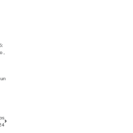
ó:
o ,
 un
os
24