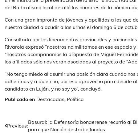
En el marco de la presentación de la lista “unidad Radical
del Radicalismo local detalló los nombres de la nómina que
Con una gran impronta de jóvenes y apellidos a los que de
nuestra ciudad a acudir a las urnas el domingo 6 de octub
Consultada por los lineamientos provinciales y nacionale
Rivarola expresó “nosotros no militamos en ese espacio y
“nosotros acompañamos la propuesta de Miguel Fernández 
los afiliados sólo nos verán asociados al proyecto de “Ad
“No tengo miedo al asumir una posición clara cuando nos 
adherimos y a quien no, por eso aprovecho para decirle al
candidato en Luján, y no soy yo”, concluyó.
Publicado en
Destacadas
,
Política
Navegación
Basural: la Defensoría bonaerense recurrió al B
Previous:
para que Nación destrabe fondos
de