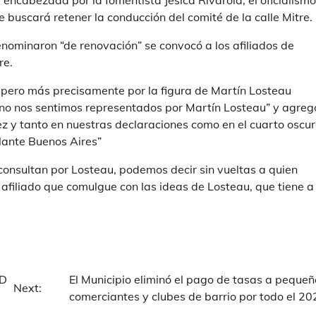
” encabezada por la fomentista Jesica Rivarola, el oficialismo
 buscará retener la conducción del comité de la calle Mitre.
nominaron “de renovación” se convocó a los afiliados de
re.
s pero más precisamente por la figura de Martín Losteau
 no nos sentimos representados por Martín Losteau” y agreg
y tanto en nuestras declaraciones como en el cuarto oscur
elante Buenos Aires”
consultan por Losteau, podemos decir sin vueltas a quien
 afiliado que comulgue con las ideas de Losteau, que tiene a
ID
El Municipio eliminó el pago de tasas a pequeñ
Next:
comerciantes y clubes de barrio por todo el 20