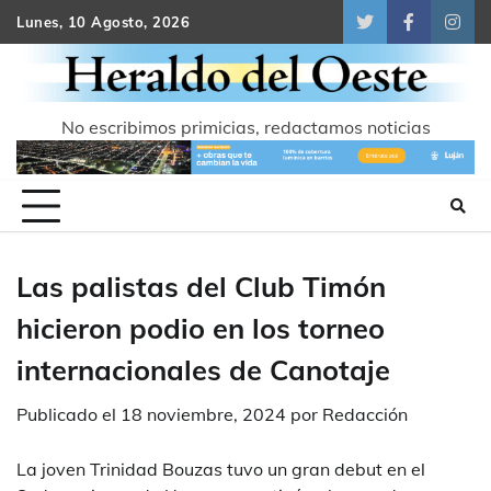
Skip
Lunes, 10 Agosto, 2026
Twitter
Facebook
Inst
to
content
No escribimos primicias, redactamos noticias
Las palistas del Club Timón
hicieron podio en los torneo
internacionales de Canotaje
Publicado el
18 noviembre, 2024
por
Redacción
La joven Trinidad Bouzas tuvo un gran debut en el