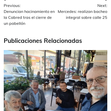
Navegación
Previous:
Next:
de
Denuncian hacinamiento en
Mercedes: realizan bacheo
entradas
la Cabred tras el cierre de
integral sobre calle 25
un pabellón
Publicaciones Relacionadas