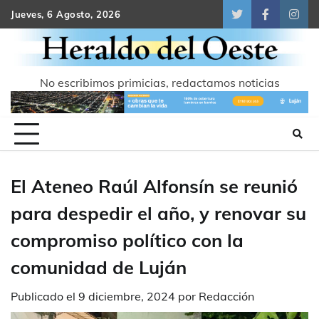
Skip
Jueves, 6 Agosto, 2026
Twitter
Facebook
Inst
to
content
No escribimos primicias, redactamos noticias
El Ateneo Raúl Alfonsín se reunió
para despedir el año, y renovar su
compromiso político con la
comunidad de Luján
Publicado el
9 diciembre, 2024
por
Redacción