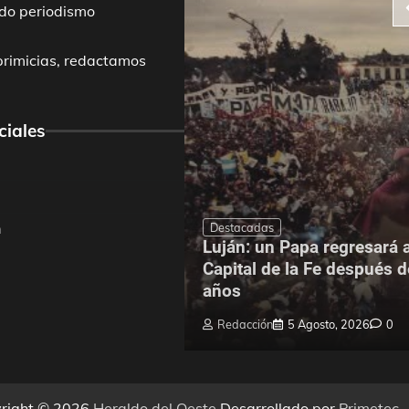
do periodismo
primicias, redactamos
ciales
Destacadas
m
Luján: un Papa regresará a
dríguez mejoró el
Capital de la Fe después 
 Escuela N.° 4
años
5 Agosto, 2026
0
Redacción
5 Agosto, 2026
0
right © 2026
Heraldo del Oeste
Desarrollado por
Primetec
.