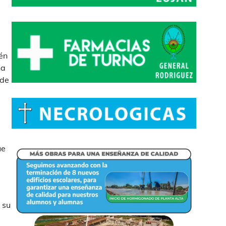
én
na
 de
ue
 su
e