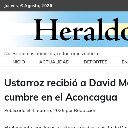
Skip
Jueves, 6 Agosto, 2026
to
content
No escribimos primicias, redactamos noticias
INICIO
ACTUALIDAD
DEPORTES
EN
Ustarroz recibió a David M
cumbre en el Aconcagua
Publicado el
4 febrero, 2025
por
Redacción
El intendente Juan Ignacio Ustarroz recibió la visita de D