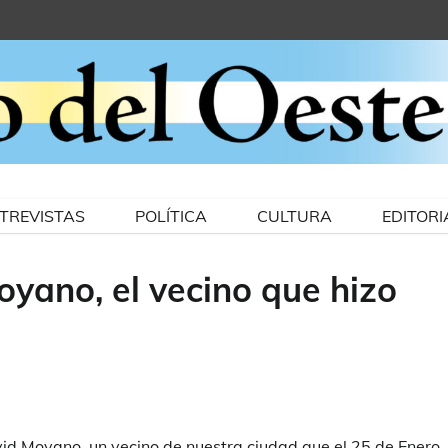
TREVISTAS
POLÍTICA
CULTURA
EDITORI
oyano, el vecino que hizo
avid Moyano, un vecino de nuestra ciudad que el 25 de Enero