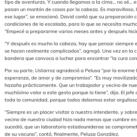
tipo de aventuras. Y cuando llegamos a la cima… no sé… es d
pasan un montón de cosas por la cabeza. Es maravilloso,
ese lugar”, se emocionó. David contó que su preparación 
condiciones de la escalada, para lo que se necesita mucha 
“Empecé a prepararme varios meses antes y después hicim
“Y después es mucho la cabeza, hay que pensar siempre e
se hacen realmente complicados”, agregó. Una vez en la 
bandera que convoca a luchar para encontrar “la cura con
Por su parte, Ustarroz agradeció a Pelusa “por la enorme
esperanza, de amor y de compromiso”. “Es muy movilizador
hazaña prácticamente. Que un trabajador y vecino de nue
muchísimo valor a este gesto porque lo tiene”, dijo. El jef
toda la comunidad, porque todos debemos estar orgulloso
“Siempre es un placer visitar a nuestro intendente, y sob
vecino de nuestra ciudad hizo nada menos que cumbre en
sucedió, que un laboratorio estadounidense se comprometie
de su vacuna”, contó, finalmente, Pelusa González.