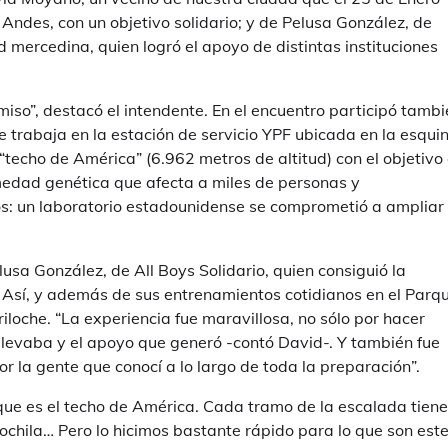
 Andes, con un objetivo solidario; y de Pelusa González, de
mercedina, quien logró el apoyo de distintas instituciones
so”, destacó el intendente. En el encuentro participó tambi
e trabaja en la estación de servicio YPF ubicada en la esqui
“techo de América” (6.962 metros de altitud) con el objetivo
rmedad genética que afecta a miles de personas y
os: un laboratorio estadounidense se comprometió a ampliar
lusa González, de All Boys Solidario, quien consiguió la
. Así, y además de sus entrenamientos cotidianos en el Parq
iloche. “La experiencia fue maravillosa, no sólo por hacer
llevaba y el apoyo que generó -contó David-. Y también fue
r la gente que conocí a lo largo de toda la preparación”.
ue es el techo de América. Cada tramo de la escalada tiene
mochila… Pero lo hicimos bastante rápido para lo que son est