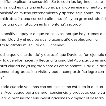
ifícil explicar la sensación. Se te caen las lágrimas, se te
 la verdad es que uno está como perdido en ese momento y 
consistió en mucho entrenamiento y aprendizaje sobre las
hidratación, una correcta alimentación y un gran estado físi
os una aclimatación en la montaña”, recordó.
n positivo, apoyar al que va con vos, porque hay tramos qu
cima, David y el equipo que lo acompañó desplegaron la
tra la atrofia muscular de Duchenne”.
 lucha que viene dando” y destacó que David es “un ejemplo 
 lo que ellos hacen, y llegar a la cima del Aconcagua es un
stra ciudad haya logrado esto es emocionante. Hay que dar
e comunal agradeció la visita y poder compartir “su logro con
s”.
re todo cuando venimos con noticias como esta, en la que un
 el Aconcagua para generar conciencia y provocar, como ya
ra a profundizar sus investigaciones y ampliar el desarroll