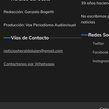
39 años hacien
Redacción: Gonzalo Bogetti
No escribimos 
noticias
Producción: Vox Periodismo Audiovisual
Redes So
Vías de Contacto
Twitter
noticiasheraldolujan@gmail.com
Facebook
Instagra
Contactanos por Whatsapp
Destacadas
General Ro
acceso a la
Redacción
Copy