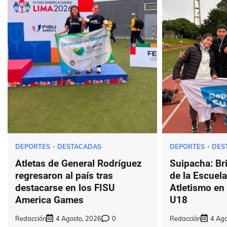
DEPORTES
DESTACADAS
DEPORTES
DES
Atletas de General Rodríguez
Suipacha: Bri
regresaron al país tras
de la Escuel
destacarse en los FISU
Atletismo en
America Games
U18
Redacción
4 Agosto, 2026
0
Redacción
4 Ago