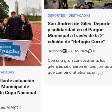
DEPORTES
DESTACADAS
San Andrés de Giles: Deporte
y solidaridad en el Parque
Municipal a través de la 2°
edición de “Refugio Corre”
Redacción
28 Julio, 2026
0
Con una gran convocatoria, los
gilenses se unieron en una jornad
que combinó atletismo, un […]
TACADAS
llante actuación
a Municipal de
 la Copa Nacional
sto, 2026
0