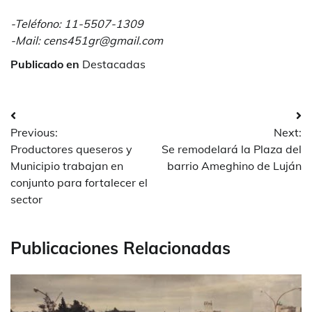
-Teléfono: 11-5507-1309
-Mail: cens451gr@gmail.com
Publicado en
Destacadas
Navegación
Previous:
Next:
de
Productores queseros y
Se remodelará la Plaza del
entradas
Municipio trabajan en
barrio Ameghino de Luján
conjunto para fortalecer el
sector
Publicaciones Relacionadas