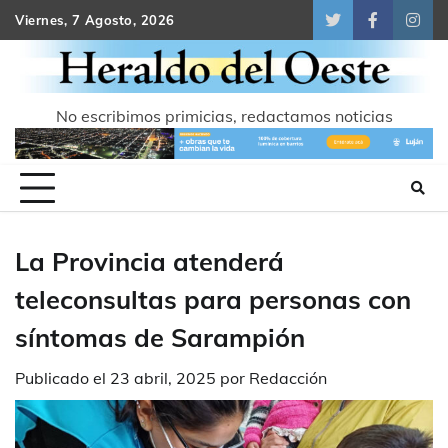
Skip
Viernes, 7 Agosto, 2026
Twitter
Facebook
Inst
to
content
No escribimos primicias, redactamos noticias
La Provincia atenderá
teleconsultas para personas con
síntomas de Sarampión
Publicado el
23 abril, 2025
por
Redacción