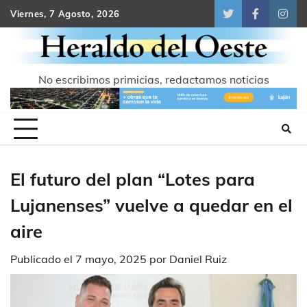
Skip
Viernes, 7 Agosto, 2026
Twitter
Facebook
Inst
to
content
No escribimos primicias, redactamos noticias
El futuro del plan “Lotes para
Lujanenses” vuelve a quedar en el
aire
Publicado el
7 mayo, 2025
por
Daniel Ruiz