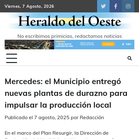
Skip
Viernes, 7 Agosto, 2026
Twitter
Facebook
Inst
to
content
No escribimos primicias, redactamos noticias
Mercedes: el Municipio entregó
nuevas plantas de durazno para
impulsar la producción local
Publicado el
7 agosto, 2025
por
Redacción
En el marco del Plan Resurgir, la Dirección de