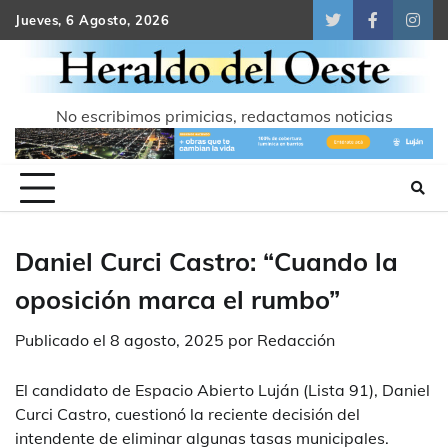
Skip
Jueves, 6 Agosto, 2026
Twitter
Facebook
Inst
to
content
No escribimos primicias, redactamos noticias
Daniel Curci Castro: “Cuando la
oposición marca el rumbo”
Publicado el
8 agosto, 2025
por
Redacción
El candidato de Espacio Abierto Luján (Lista 91), Daniel
Curci Castro, cuestionó la reciente decisión del
intendente de eliminar algunas tasas municipales.