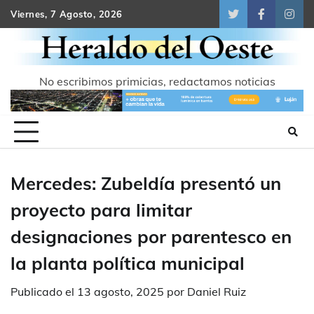
Skip
Viernes, 7 Agosto, 2026
Twitter
Facebook
Inst
to
content
No escribimos primicias, redactamos noticias
Mercedes: Zubeldía presentó un
proyecto para limitar
designaciones por parentesco en
la planta política municipal
Publicado el
13 agosto, 2025
por
Daniel Ruiz