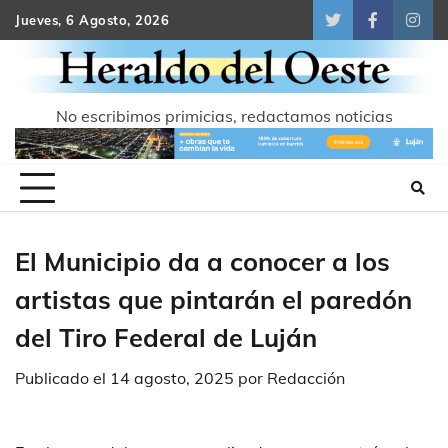
Skip
Jueves, 6 Agosto, 2026
Twitter
Facebook
Inst
to
content
No escribimos primicias, redactamos noticias
El Municipio da a conocer a los
artistas que pintarán el paredón
del Tiro Federal de Luján
Publicado el
14 agosto, 2025
por
Redacción