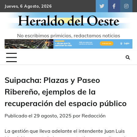
Skip
Jueves, 6 Agosto, 2026
Twitter
Facebook
Inst
to
content
No escribimos primicias, redactamos noticias
Suipacha: Plazas y Paseo
Ribereño, ejemplos de la
recuperación del espacio público
Publicado el
29 agosto, 2025
por
Redacción
La gestión que lleva adelante el intendente Juan Luis