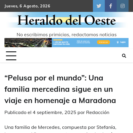
Skip
Jueves, 6 Agosto, 2026
Twitter
Facebook
Inst
to
content
No escribimos primicias, redactamos noticias
“Pelusa por el mundo”: Una
familia mercedina sigue en un
viaje en homenaje a Maradona
Publicado el
4 septiembre, 2025
por
Redacción
Una familia de Mercedes, compuesta por Stefanía,