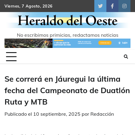
Skip
Viernes, 7 Agosto, 2026
Twitter
Facebook
Inst
to
content
No escribimos primicias, redactamos noticias
Se correrá en Jáuregui la última
fecha del Campeonato de Duatlón
Ruta y MTB
Publicado el
10 septiembre, 2025
por
Redacción