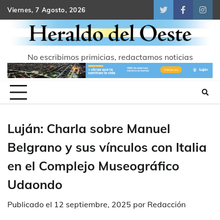
Skip
Viernes, 7 Agosto, 2026
Twitter
Facebook
Inst
to
content
No escribimos primicias, redactamos noticias
Luján: Charla sobre Manuel
Belgrano y sus vínculos con Italia
en el Complejo Museográfico
Udaondo
Publicado el
12 septiembre, 2025
por
Redacción