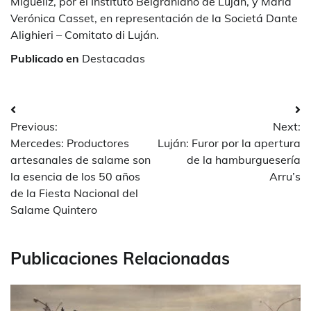
Migueliz, por el Instituto Belgraniano de Luján, y María
Verónica Casset, en representación de la Societá Dante
Alighieri – Comitato di Luján.
Publicado en
Destacadas
Navegación
Previous:
Next:
de
Mercedes: Productores
Luján: Furor por la apertura
entradas
artesanales de salame son
de la hamburguesería
la esencia de los 50 años
Arru’s
de la Fiesta Nacional del
Salame Quintero
Publicaciones Relacionadas