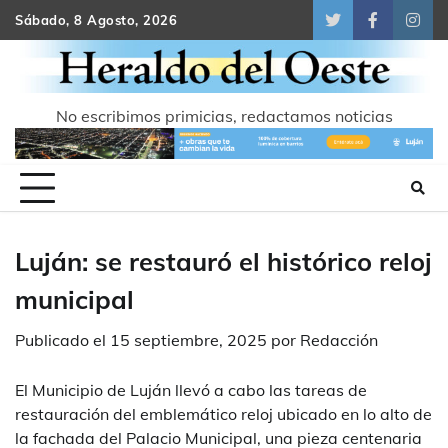
Skip
Sábado, 8 Agosto, 2026
Twitter
Facebook
Inst
to
content
No escribimos primicias, redactamos noticias
Luján: se restauró el histórico reloj
municipal
Publicado el
15 septiembre, 2025
por
Redacción
El Municipio de Luján llevó a cabo las tareas de
restauración del emblemático reloj ubicado en lo alto de
la fachada del Palacio Municipal, una pieza centenaria