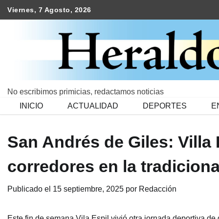
Skip
Viernes, 7 Agosto, 2026
to
content
No escribimos primicias, redactamos noticias
INICIO
ACTUALIDAD
DEPORTES
E
San Andrés de Giles: Villa 
corredores en la tradicion
Publicado el
15 septiembre, 2025
por
Redacción
Este fin de semana Vila Espil vivió otra jornada deportiva de 