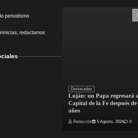
do periodismo
rimicias, redactamos
ciales
Destacadas
Luján: un Papa regresará a
dríguez mejoró el
Capital de la Fe después de
Escuela N.° 4
años
5 Agosto, 2026
0
Redacción
5 Agosto, 2026
0