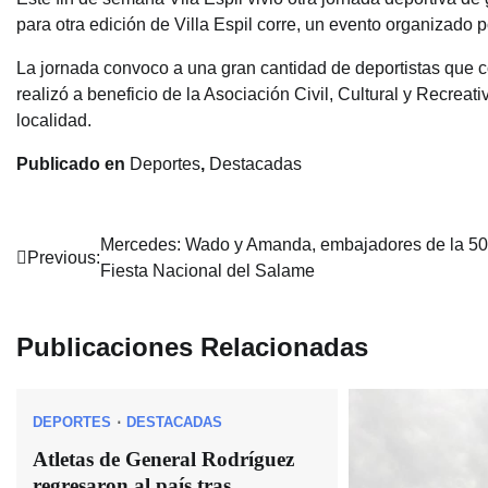
para otra edición de Villa Espil corre, un evento organizado 
La jornada convoco a una gran cantidad de deportistas que co
realizó a beneficio de la Asociación Civil, Cultural y Recreativa
localidad.
Publicado en
Deportes
,
Destacadas
Navegación
Mercedes: Wado y Amanda, embajadores de la 50
Previous:
Fiesta Nacional del Salame
de
entradas
Publicaciones Relacionadas
DEPORTES
DESTACADAS
Atletas de General Rodríguez
regresaron al país tras