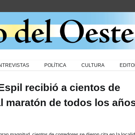
NTREVISTAS
POLÍTICA
CULTURA
EDITO
Espil recibió a cientos de
al maratón de todos los año
gran magnitud, cientos de corredores se dieron cita en la locali