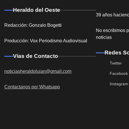
Heraldo del Oeste
39 años hacien
Redacción: Gonzalo Bogetti
No escribimos p
noticias
Producción: Vox Periodismo Audiovisual
Redes So
Vías de Contacto
Twitter
noticiasheraldolujan@gmail.com
Facebook
Instagram
Contactanos por Whatsapp
Destacadas
General Ro
acceso a la 
Redacción