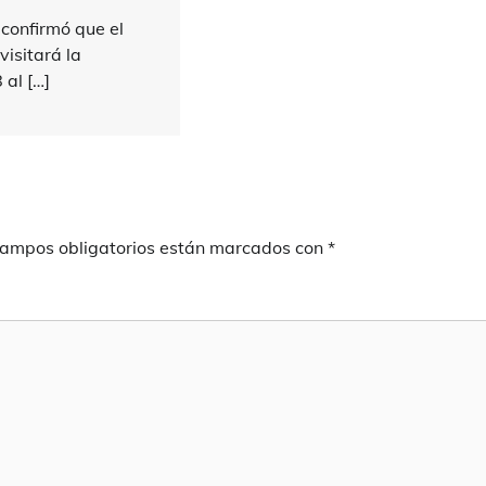
confirmó que el
isitará la
 al […]
campos obligatorios están marcados con
*