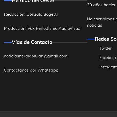
Heraldo del Oeste
39 años hacien
Redacción: Gonzalo Bogetti
No escribimos 
noticias
Producción: Vox Periodismo Audiovisual
Redes So
Vías de Contacto
Twitter
noticiasheraldolujan@gmail.com
Facebook
Instagra
Contactanos por Whatsapp
Destacadas
General Ro
acceso a la 
Redacción
5