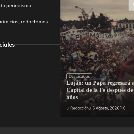
do periodismo
primicias, redactamos
ciales
Destacadas
m
Luján: un Papa regresará a
dríguez mejoró el
Capital de la Fe después de
Escuela N.° 4
años
 Agosto, 2026
0
Redacción
5 Agosto, 2026
0