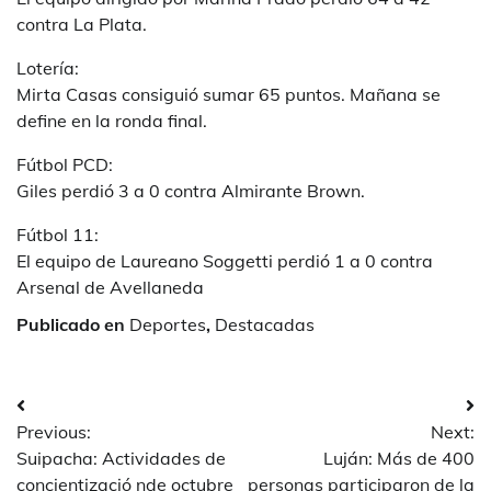
contra La Plata.
Lotería:
Mirta Casas consiguió sumar 65 puntos. Mañana se
define en la ronda final.
Fútbol PCD:
Giles perdió 3 a 0 contra Almirante Brown.
Fútbol 11:
El equipo de Laureano Soggetti perdió 1 a 0 contra
Arsenal de Avellaneda
Publicado en
Deportes
,
Destacadas
Navegación
Previous:
Next:
de
Suipacha: Actividades de
Luján: Más de 400
entradas
concientizació nde octubre
personas participaron de la