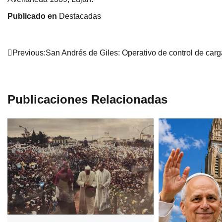
Publicado en
Destacadas
Navegación
Previous:
San Andrés de Giles: Operativo de control de car
de
entradas
Publicaciones Relacionadas