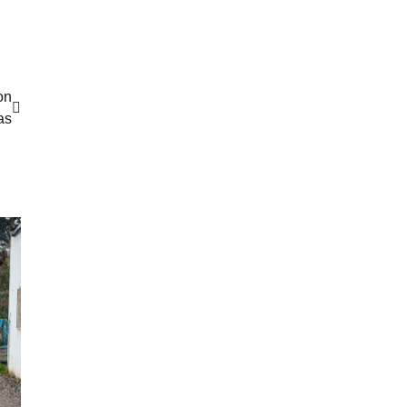
on
as