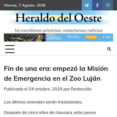
Skip
Viernes, 7 Agosto, 2026
Twitter
Facebook
Inst
to
content
No escribimos primicias, redactamos noticias
Fin de una era: empezó la Misión
de Emergencia en el Zoo Luján
Publicado el
24 octubre, 2025
por
Redacción
Los últimos animales serán trasladados.
Después de cinco años de clausura, este jueves