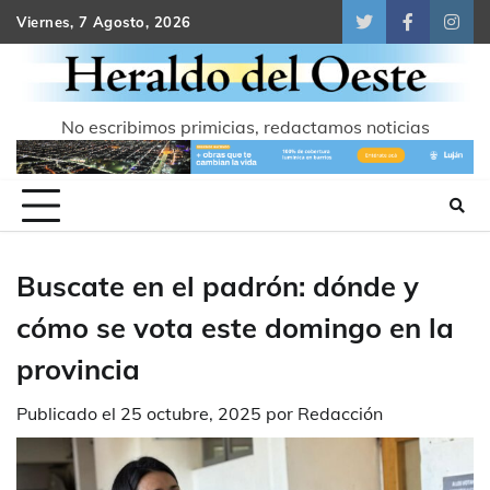
Skip
Viernes, 7 Agosto, 2026
Twitter
Facebook
Inst
to
content
No escribimos primicias, redactamos noticias
Buscate en el padrón: dónde y
cómo se vota este domingo en la
provincia
Publicado el
25 octubre, 2025
por
Redacción