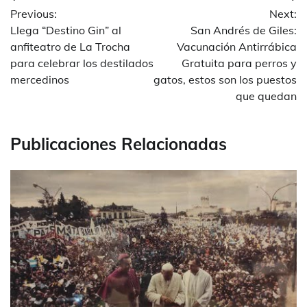
Navegación
Previous:
Next:
de
Llega “Destino Gin” al
San Andrés de Giles:
entradas
anfiteatro de La Trocha
Vacunación Antirrábica
para celebrar los destilados
Gratuita para perros y
mercedinos
gatos, estos son los puestos
que quedan
Publicaciones Relacionadas