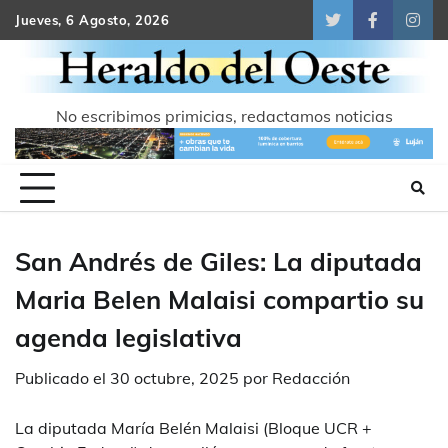
Skip
Jueves, 6 Agosto, 2026
Twitter
Facebook
Inst
to
content
No escribimos primicias, redactamos noticias
San Andrés de Giles: La diputada
Maria Belen Malaisi compartio su
agenda legislativa
Publicado el
30 octubre, 2025
por
Redacción
La diputada María Belén Malaisi (Bloque UCR +