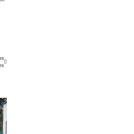
es
es