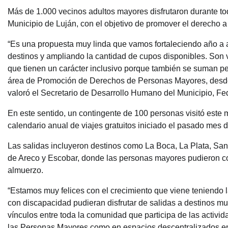
Más de 1.000 vecinos adultos mayores disfrutaron durante todo
Municipio de Luján, con el objetivo de promover el derecho a l
“Es una propuesta muy linda que vamos fortaleciendo año a 
destinos y ampliando la cantidad de cupos disponibles. Son vi
que tienen un carácter inclusivo porque también se suman pe
área de Promoción de Derechos de Personas Mayores, desde 
valoró el Secretario de Desarrollo Humano del Municipio, Fe
En este sentido, un contingente de 100 personas visitó este 
calendario anual de viajes gratuitos iniciado el pasado mes de
Las salidas incluyeron destinos como La Boca, La Plata, San
de Areco y Escobar, donde las personas mayores pudieron cono
almuerzo.
“Estamos muy felices con el crecimiento que viene teniendo l
con discapacidad pudieran disfrutar de salidas a destinos mu
vínculos entre toda la comunidad que participa de las activid
las Personas Mayores como en espacios descentralizados en t