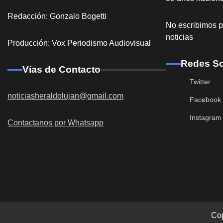
Redacción: Gonzalo Bogetti
No escribimos p
noticias
Producción: Vox Periodismo Audiovisual
Redes So
Vías de Contacto
Twitter
noticiasheraldolujan@gmail.com
Facebook
Instagram
Contactanos por Whatsapp
Destacadas
General Ro
acceso a la 
Redacción
5
Co