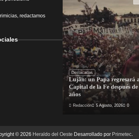
rimicias, redactamos
ciales
Destacadas
Luján: un Papa regresará a
dríguez mejoró el
Capital de la Fe después de
Escuela N.° 4
años
 Agosto, 2026
0
Redacción
5 Agosto, 2026
0
pyright © 2026
Heraldo del Oeste
Desarrollado por
Primetec
.