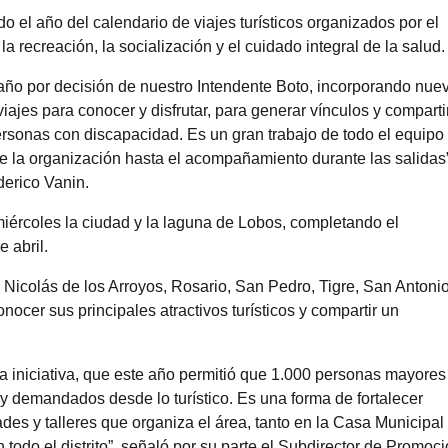
 el año del calendario de viajes turísticos organizados por el
a recreación, la socialización y el cuidado integral de la salud.
año por decisión de nuestro Intendente Boto, incorporando nue
ajes para conocer y disfrutar, para generar vínculos y compartir
rsonas con discapacidad. Es un gran trabajo de todo el equipo
la organización hasta el acompañamiento durante las salidas”
derico Vanin.
miércoles la ciudad y la laguna de Lobos, completando el
 abril.
 Nicolás de los Arroyos, Rosario, San Pedro, Tigre, San Antoni
cer sus principales atractivos turísticos y compartir un
a iniciativa, que este año permitió que 1.000 personas mayores
y demandados desde lo turístico. Es una forma de fortalecer
ades y talleres que organiza el área, tanto en la Casa Municipal
odo el distrito”, señaló por su parte el Subdirector de Promoc