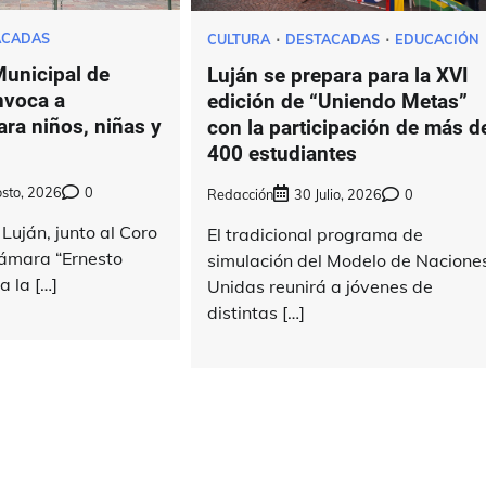
ACADAS
CULTURA
DESTACADAS
EDUCACIÓN
Municipal de
Luján se prepara para la XVI
nvoca a
edición de “Uniendo Metas”
ara niños, niñas y
con la participación de más d
400 estudiantes
sto, 2026
0
Redacción
30 Julio, 2026
0
 Luján, junto al Coro
El tradicional programa de
ámara “Ernesto
simulación del Modelo de Nacione
a la […]
Unidas reunirá a jóvenes de
distintas […]