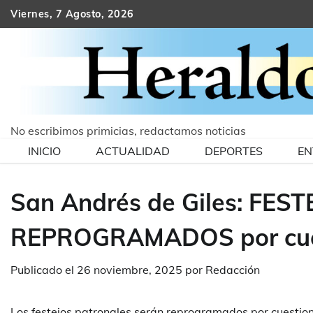
Skip
Viernes, 7 Agosto, 2026
to
content
No escribimos primicias, redactamos noticias
INICIO
ACTUALIDAD
DEPORTES
EN
San Andrés de Giles: FE
REPROGRAMADOS por cues
Publicado el
26 noviembre, 2025
por
Redacción
Los festejos patronales serán reprogramados por cuestion