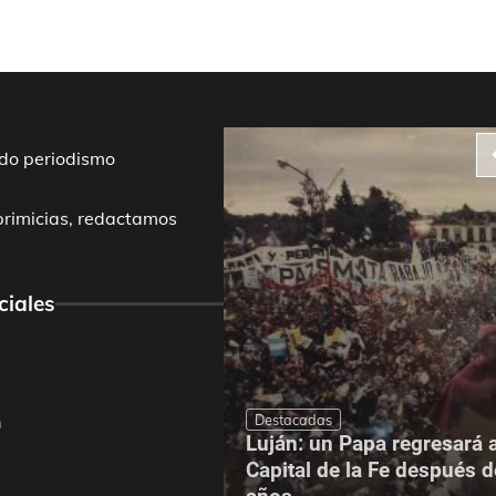
do periodismo
primicias, redactamos
ciales
Destacadas
m
Luján: un Papa regresará a
dríguez mejoró el
Capital de la Fe después 