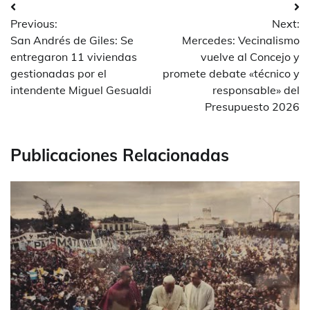
Navegación
Previous:
Next:
de
San Andrés de Giles: Se
Mercedes: Vecinalismo
entradas
entregaron 11 viviendas
vuelve al Concejo y
gestionadas por el
promete debate «técnico y
intendente Miguel Gesualdi
responsable» del
Presupuesto 2026
Publicaciones Relacionadas