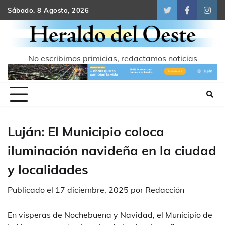
Skip
Sábado, 8 Agosto, 2026
Twitter
Facebook
Inst
to
content
No escribimos primicias, redactamos noticias
Luján: El Municipio coloca
iluminación navideña en la ciudad
y localidades
Publicado el
17 diciembre, 2025
por
Redacción
En vísperas de Nochebuena y Navidad, el Municipio de