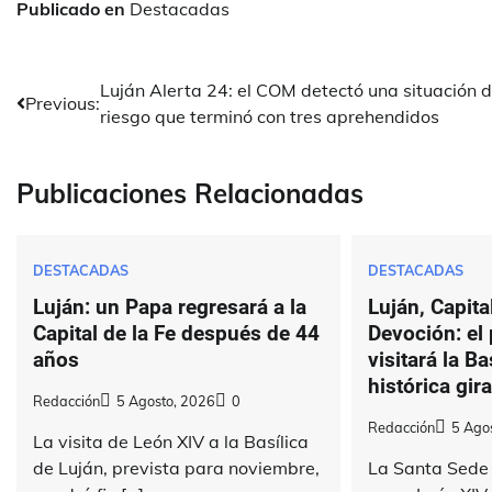
Publicado en
Destacadas
Navegación
Luján Alerta 24: el COM detectó una situación 
Previous:
riesgo que terminó con tres aprehendidos
de
entradas
Publicaciones Relacionadas
DESTACADAS
DESTACADAS
Luján: un Papa regresará a la
Luján, Capital
Capital de la Fe después de 44
Devoción: el
años
visitará la Ba
histórica gir
Redacción
5 Agosto, 2026
0
Redacción
5 Ago
La visita de León XIV a la Basílica
de Luján, prevista para noviembre,
La Santa Sede 