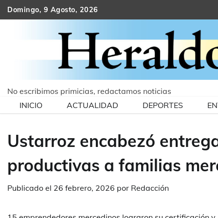
Skip
Domingo, 9 Agosto, 2026
to
content
No escribimos primicias, redactamos noticias
INICIO
ACTUALIDAD
DEPORTES
EN
Ustarroz encabezó entrega 
productivas a familias me
Publicado el
26 febrero, 2026
por
Redacción
15 emprendedores mercedinos lograron su certificación y 