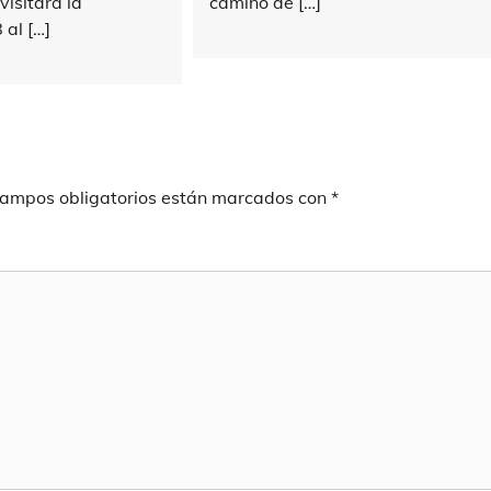
isitará la
camino de […]
 al […]
campos obligatorios están marcados con
*