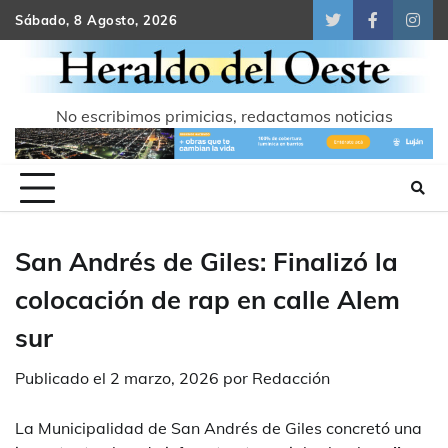
Skip
Sábado, 8 Agosto, 2026
Twitter
Facebook
Inst
to
content
No escribimos primicias, redactamos noticias
San Andrés de Giles: Finalizó la
colocación de rap en calle Alem
sur
Publicado el
2 marzo, 2026
por
Redacción
La Municipalidad de San Andrés de Giles concretó una