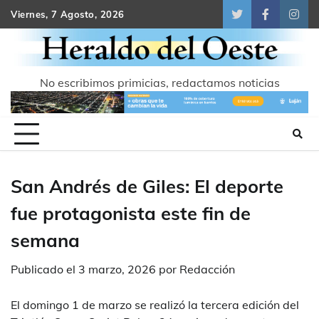
Skip
Viernes, 7 Agosto, 2026
Twitter
Facebook
Inst
to
content
No escribimos primicias, redactamos noticias
San Andrés de Giles: El deporte
fue protagonista este fin de
semana
Publicado el
3 marzo, 2026
por
Redacción
El domingo 1 de marzo se realizó la tercera edición del