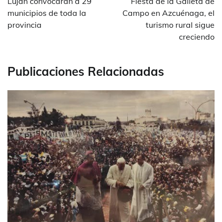
entradas
Luján convocarán a 29
Fiesta de la Galleta de
municipios de toda la
Campo en Azcuénaga, el
provincia
turismo rural sigue
creciendo
Publicaciones Relacionadas