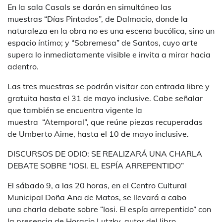
En la sala Casals se darán en simultáneo las
muestras “Días Pintados”, de Dalmacio, donde la
naturaleza en la obra no es una escena bucólica, sino un
espacio íntimo; y “Sobremesa” de Santos, cuyo arte
supera lo inmediatamente visible e invita a mirar hacia
adentro.
Las tres muestras se podrán visitar con entrada libre y
gratuita hasta el 31 de mayo inclusive. Cabe señalar
que también se encuentra vigente la
muestra “Atemporal”, que reúne piezas recuperadas
de Umberto Aime, hasta el 10 de mayo inclusive.
DISCURSOS DE ODIO: SE REALIZARÁ UNA CHARLA
DEBATE SOBRE “IOSI. EL ESPÍA ARREPENTIDO”
El sábado 9, a las 20 horas, en el Centro Cultural
Municipal Doña Ana de Matos, se llevará a cabo
una charla debate sobre “Iosi. El espía arrepentido” con
la presencia de Horacio Lutzky, autor del libro.