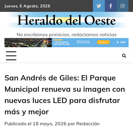
Skip
Jueves, 6 Agosto, 2026
Twitter
Facebook
Inst
to
content
No escribimos primicias, redactamos noticias
San Andrés de Giles: El Parque
Municipal renueva su imagen con
nuevas luces LED para disfrutar
más y mejor
Publicado el
18 mayo, 2026
por
Redacción