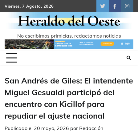
Skip
Viernes, 7 Agosto, 2026
Twitter
Facebook
Inst
to
content
No escribimos primicias, redactamos noticias
San Andrés de Giles: El intendente
Miguel Gesualdi participó del
encuentro con Kicillof para
repudiar el ajuste nacional
Publicado el
20 mayo, 2026
por
Redacción