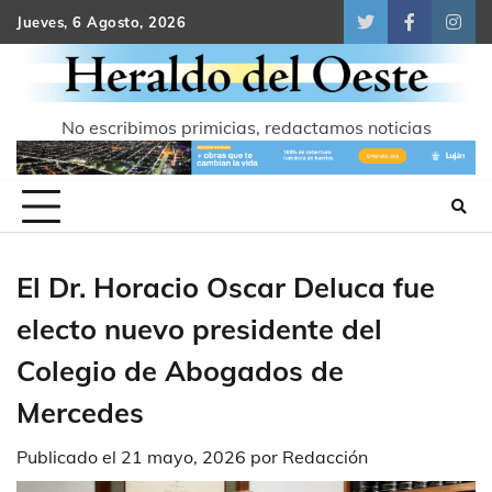
Skip
Jueves, 6 Agosto, 2026
Twitter
Facebook
Inst
to
content
No escribimos primicias, redactamos noticias
El Dr. Horacio Oscar Deluca fue
electo nuevo presidente del
Colegio de Abogados de
Mercedes
Publicado el
21 mayo, 2026
por
Redacción