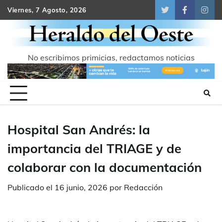
Skip
Viernes, 7 Agosto, 2026
Twitter
Facebook
Inst
to
content
No escribimos primicias, redactamos noticias
Hospital San Andrés: la
importancia del TRIAGE y de
colaborar con la documentación
Publicado el
16 junio, 2026
por
Redacción