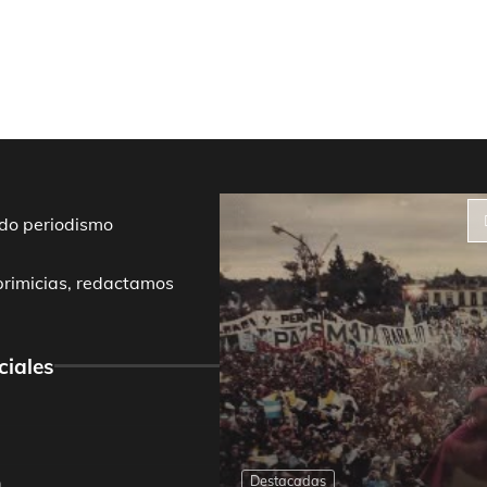
do periodismo
primicias, redactamos
ciales
Destacadas
m