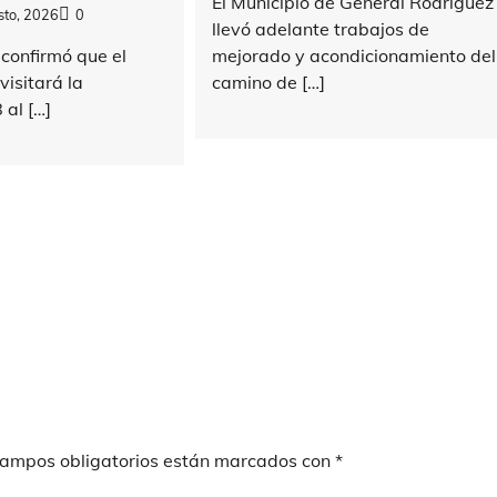
El Municipio de General Rodríguez
sto, 2026
0
llevó adelante trabajos de
confirmó que el
mejorado y acondicionamiento del
isitará la
camino de […]
 al […]
campos obligatorios están marcados con
*