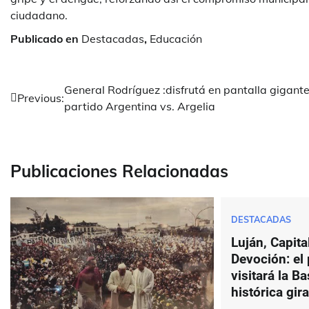
ciudadano.
Publicado en
Destacadas
,
Educación
Navegación
General Rodríguez :disfrutá en pantalla gigante
Previous:
partido Argentina vs. Argelia
de
entradas
Publicaciones Relacionadas
DESTACADAS
Luján, Capital
Devoción: el
visitará la Ba
histórica gir