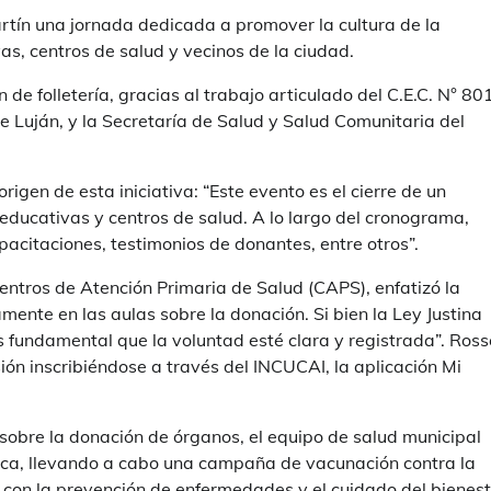
artín una jornada dedicada a promover la cultura de la
s, centros de salud y vecinos de la ciudad.
 de folletería, gracias al trabajo articulado del C.E.C. N° 80
 Luján, y la Secretaría de Salud y Salud Comunitaria del
rigen de esta iniciativa: “Este evento es el cierre de un
educativas y centros de salud. A lo largo del cronograma,
acitaciones, testimonios de donantes, entre otros”.
Centros de Atención Primaria de Salud (CAPS), enfatizó la
mente en las aulas sobre la donación. Si bien la Ley Justina
fundamental que la voluntad esté clara y registrada”. Ross
ión inscribiéndose a través del INCUCAI, la aplicación Mi
 sobre la donación de órganos, el equipo de salud municipal
sica, llevando a cabo una campaña de vacunación contra la
l con la prevención de enfermedades y el cuidado del bienes