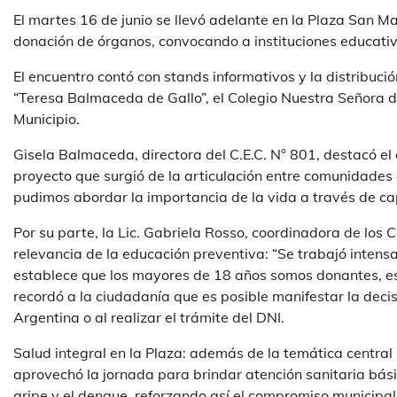
El martes 16 de junio se llevó adelante en la Plaza San M
donación de órganos, convocando a instituciones educativa
El encuentro contó con stands informativos y la distribución
“Teresa Balmaceda de Gallo”, el Colegio Nuestra Señora de
Municipio.
Gisela Balmaceda, directora del C.E.C. N° 801, destacó el o
proyecto que surgió de la articulación entre comunidades 
pudimos abordar la importancia de la vida a través de cap
Por su parte, la Lic. Gabriela Rosso, coordinadora de los 
relevancia de la educación preventiva: “Se trabajó intensa
establece que los mayores de 18 años somos donantes, es 
recordó a la ciudadanía que es posible manifestar la decis
Argentina o al realizar el trámite del DNI.
Salud integral en la Plaza: además de la temática central
aprovechó la jornada para brindar atención sanitaria bá
gripe y el dengue, reforzando así el compromiso municipa