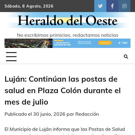
Skip
Sábado, 8 Agosto, 2026
Twitter
Facebook
Inst
to
content
No escribimos primicias, redactamos noticias
Luján: Continúan las postas de
salud en Plaza Colón durante el
mes de julio
Publicado el
30 junio, 2026
por
Redacción
El Municipio de Luján informa que las Postas de Salud