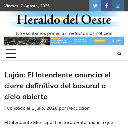
Skip
Viernes, 7 Agosto, 2026
Twitter
Facebook
Inst
to
content
No escribimos primicias, redactamos noticias
Luján: El Intendente anuncia el
cierre definitivo del basural a
cielo abierto
Publicado el
1 julio, 2026
por
Redacción
El Intendente Municipal Leonardo Boto anunció que