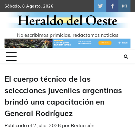
Skip
Sábado, 8 Agosto, 2026
Twitter
Facebook
Inst
to
content
No escribimos primicias, redactamos noticias
El cuerpo técnico de las
selecciones juveniles argentinas
brindó una capacitación en
General Rodríguez
Publicado el
2 julio, 2026
por
Redacción