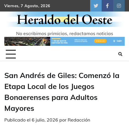
Skip
Viernes, 7 Agosto, 2026
Twitter
Facebook
Inst
to
content
No escribimos primicias, redactamos noticias
San Andrés de Giles: Comenzó la
Etapa Local de los Juegos
Bonaerenses para Adultos
Mayores
Publicado el
6 julio, 2026
por
Redacción